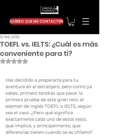
QUIERO QUE ME CONTACTEN
12 feb 2016
TOEFL vs. IELTS: ¿Cuál es más
conveniente para ti?
Obtuvo NaN de 5 estrellas.
Has decidido a prepararte para tu 
aventura en el extranjero, pero como ya 
sabes, primero tendrás que pasar la 
primera prueba de este gran reto: el 
examen de inglés TOEFL o IELTS, según 
sea el caso. ¿Pero qué significa 
exactamente cada uno de estos tests, 
qué implica, y principalmente, que 
diferencias tienen cuando se es chileno? 