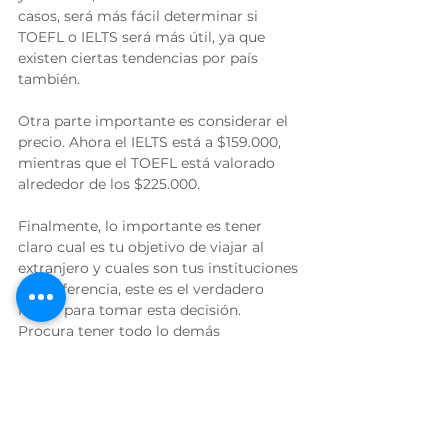
casos, será más fácil determinar si 
TOEFL o IELTS será más útil, ya que 
existen ciertas tendencias por país 
también. 
Otra parte importante es considerar el 
precio. Ahora el IELTS está a $159.000, 
mientras que el TOEFL está valorado 
alrededor de los $225.000. 
Finalmente, lo importante es tener 
claro cual es tu objetivo de viajar al 
extranjero y cuales son tus instituciones 
de preferencia, este es el verdadero 
factor para tomar esta decisión. 
Procura tener todo lo demás 
preparado, los contactos y ahorros 
necesarios (ya que las certificaciones de 
ambos exámenes tienen validez 
temporal) y luego empieza tu 
preparación para estas evaluaciones 