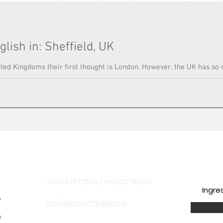
glish in: Sheffield, UK
nited Kingdoms their first thought is London. However, the UK has so 
Información de contacto
Suscr
+569 87572595 / +56223780015
info@smoothtalkers.cl