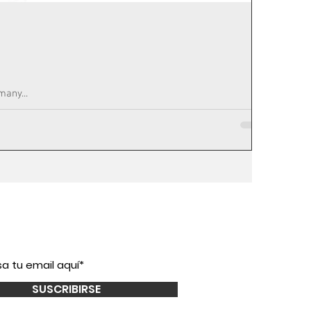
many...
íbete a nuestro
newsletter!
SUSCRIBIRSE