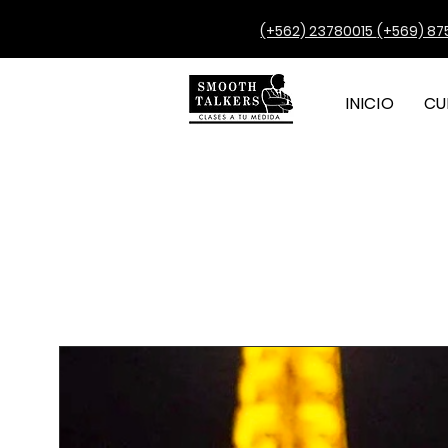
(+562) 23780015
(+569) 87
INICIO
CU