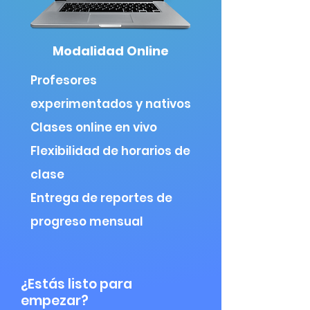
Modalidad Online
Profesores
experimentados y nativos
Clases online en vivo
Flexibilidad de horarios de
clase
Entrega de reportes de
progreso mensual
¿Estás listo para
empezar?