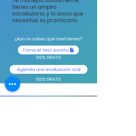
Te manejas fluidamente,
tienes un amplio
vocabulario, y lo único que
necesitas es practicarlo
¿Aún no sabes qué nivel tienes?
Toma el test escrito
100% GRATIS
Agenda una evaluación oral
100% GRATIS
Escribe una reseña