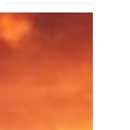
situaciones hipotéticas o imaginarias en el
presente o futuro. Usualmente, adopta la
estructura "Si + tiempo pasado simple, sería
+ forma básica del verbo". Por ejemplo, "Si
tuviera un millón de dólares, viajaría por el
mundo". En esta oración, el hablante
imagina una situación hipotética en la que
posee un millón de dólares y describe lo que
haría en tal situación. Ejemplos de Canciones
en Inglés que Ut