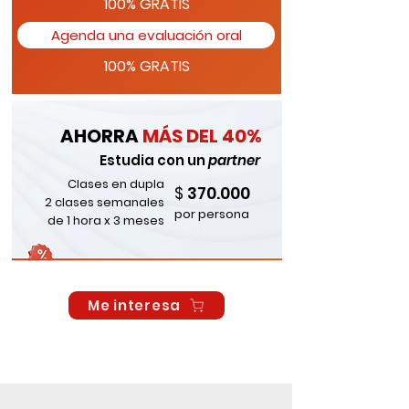
100% GRATIS
Agenda una evaluación oral
100% GRATIS
AHORRA
MÁS DEL 40%
Estudia con un
partner
Clases en dupla
370.000
$
2 clases semanales
por persona
de 1 hora x 3 meses
Me interesa