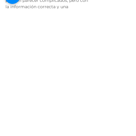
pueden parecer complicados, pero con 
la información correcta y una 
inscripción cuidadosa, puedes 
asegurarte de cumplir con todos los 
requisitos sin contratiempos. Recuerda 
que la clave está en elegir la versión 
antigua del TOEFL iBT para que tu 
postulación sea válida y puedas cumplir 
tu sueño de estudiar o trabajar en 
Australia.
Ver todo
Entradas relacionadas