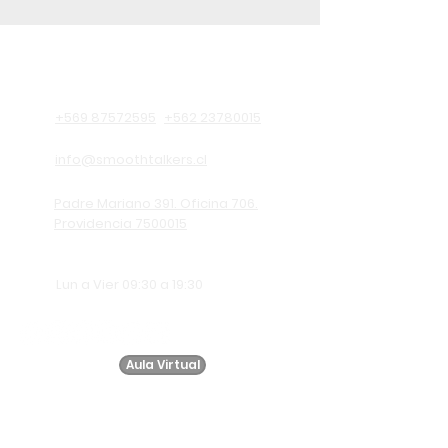
Información de contacto
+569 87572595
+562 23780015
info@smoothtalkers.cl
Padre Mariano 391. Oficina 706.
Providencia 7500015
Lun a Vier 09:30 a 19:30
Aula Virtual
Suscríbete a
nuestro
newsletter!