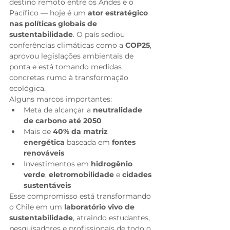
destino remoto entre os Andes e o 
Pacífico — hoje é um 
ator estratégico 
nas políticas globais de 
sustentabilidade
. O país sediou 
conferências climáticas como a 
COP25
, 
aprovou legislações ambientais de 
ponta e está tomando medidas 
concretas rumo à transformação 
ecológica.
Alguns marcos importantes:
Meta de alcançar a 
neutralidade 
de carbono até 2050
Mais de 
40% da matriz 
energética
 baseada em 
fontes 
renováveis
Investimentos em 
hidrogênio 
verde
, 
eletromobilidade
 e 
cidades 
sustentáveis
Esse compromisso está transformando 
o Chile em um 
laboratório vivo de 
sustentabilidade
, atraindo estudantes, 
pesquisadores e profissionais de todo o 