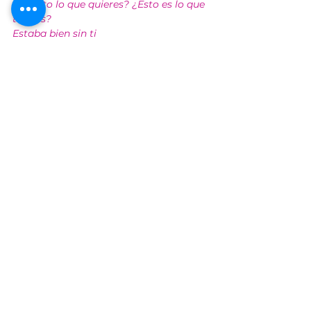
¿Es esto lo que quieres? ¿Esto es lo que 
tú eres?
Estaba bien sin ti
Hasta que vi que tus ojos se apartaron 
de los míos
Esta canción trata sobre la amarga 
dulzura del amor no correspondido. 
Narra una historia sobre un triángulo 
amoroso en el que la chica por la que 
suspira el autor intelectual de Tame 
Impala, Kevin Parker, se ha involucrado 
con otro chico llamado Trevor.
Etiquetas:
Tame Impala
blink 182
Billie Eilish
Drake
Lil Nas X
The less I know the better
Bad Guy
Happier than ever
That’s what I want
One Dance
Stressed out
lollapalooza
lollapalooza 2023
lollapalooza chile
conciertos chile 2023
The less I know the better de Tame Impala