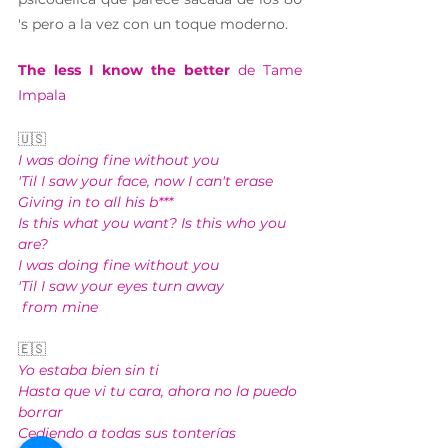
's pero a la vez con un toque moderno. 
The less I know the better 
de Tame 
Impala 
🇺🇸 
I was doing fine without you
'Til I saw your face, now I can't erase
Giving in to all his b***
Is this what you want? Is this who you 
are?
I was doing fine without you
'Til I saw your eyes turn away
 from mine
🇪🇸
Yo estaba bien sin ti
Hasta que vi tu cara, ahora no la puedo 
borrar
Cediendo a todas sus tonterías