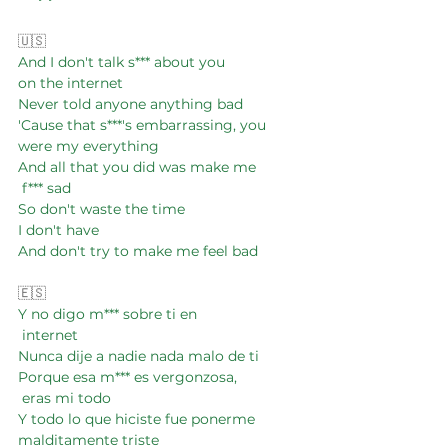
🇺🇸 
And I don't talk s*** about you 
on the internet
Never told anyone anything bad
'Cause that s***'s embarrassing, you 
were my everything
And all that you did was make me
 f*** sad
So don't waste the time 
I don't have
And don't try to make me feel bad
🇪🇸
Y no digo m*** sobre ti en
 internet
Nunca dije a nadie nada malo de ti
Porque esa m*** es vergonzosa,
 eras mi todo
Y todo lo que hiciste fue ponerme 
malditamente triste