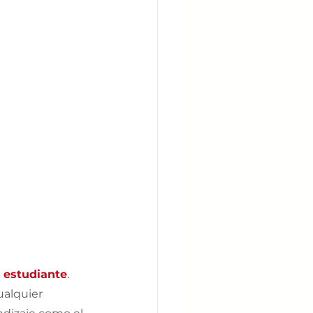
l estudiante
. 
ualquier 