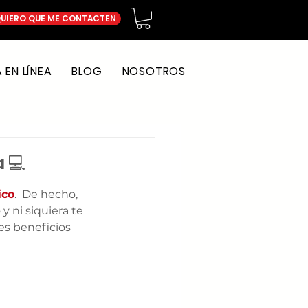
UIERO QUE ME CONTACTEN
EN LÍNEA
BLOG
NOSOTROS
 💻
ico
.  De hecho, 
ni siquiera te 
es beneficios 