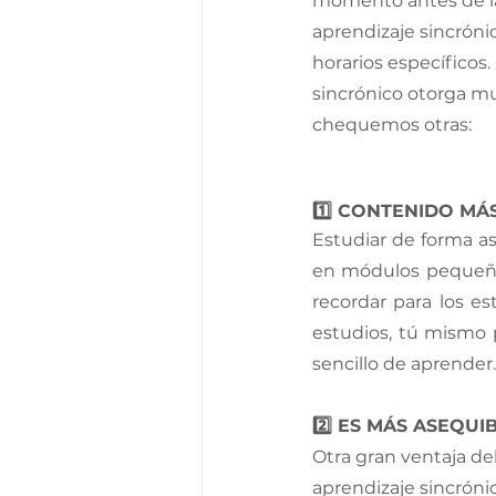
momento antes de la 
aprendizaje sincrónic
horarios específicos.
sincrónico otorga muc
chequemos otras:
1️⃣ CONTENIDO MÁ
Estudiar de forma as
en módulos pequeños,
recordar para los es
estudios, tú mismo 
sencillo de aprender.
2️⃣ ES MÁS ASEQUI
Otra gran ventaja de
aprendizaje sincrónic