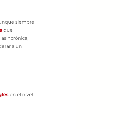
aunque siempre 
s
 que 
asincrónica, 
derar a un 
glés
 en el nivel 