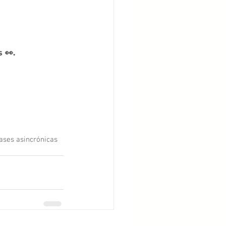
 👀.
lases asincrónicas