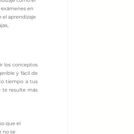
dizaje como el 
tus exámenes en 
 el aprendizaje 
jas, 
r los conceptos 
ible y fácil de 
co tiempo a tus 
 te resulte más 
o que el 
e no se 