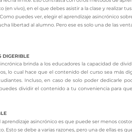
fecha límite. Eso contrasta con otros métodos de apren
o (en vivo), en el que debes asistir a la clase y realizar 
 Como puedes ver, elegir el aprendizaje asincrónico sobre
ha libertad al alumno. Pero ese es solo una de las venta
S DIGERIBLE
incrónica brinda a los educadores la capacidad de dividi
 lo cual hace que el contenido del curso sea más diger
tudiantes. Incluso, en caso de solo poder dedicarle po
puedes dividir el contenido a tu conveniencia para que
 
BLE
l aprendizaje asincrónico es que puede ser menos costos
o. Esto se debe a varias razones, pero una de ellas es qu