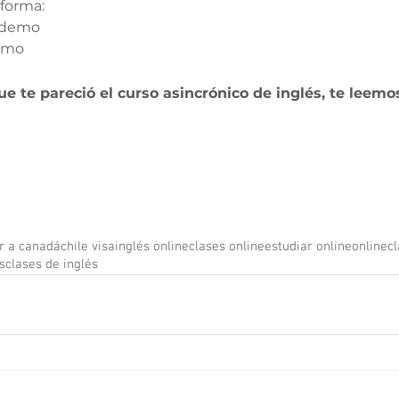
aforma:
iodemo
demo
e te pareció el curso asincrónico de inglés, te leemos
ar a canadá
chile visa
inglés online
clases online
estudiar online
online
c
s
clases de inglés