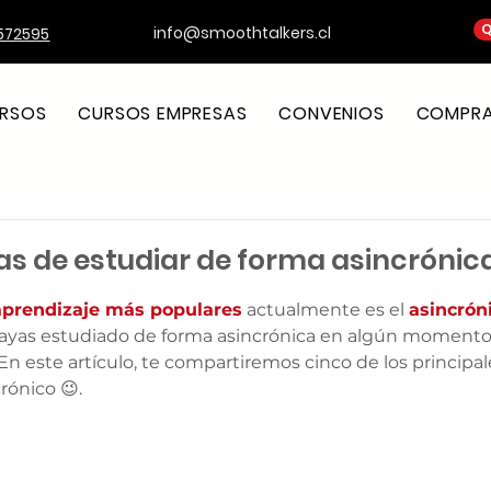
Q
info@smoothtalkers.cl
572595
RSOS
CURSOS EMPRESAS
CONVENIOS
COMPRA 
as de estudiar de forma asincrónica
strellas.
aprendizaje más populares
 actualmente es el 
asincrón
yas estudiado de forma asincrónica en algún momento y 
En este artículo, te compartiremos cinco de los principal
rónico 😉.