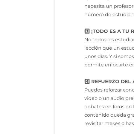
necesita un profesor 
número de estudiant
3️⃣ ¡TODO ES A TU 
No todos los estudi
lección que un estud
unos días. Y si somos
permite enfocarte en 
4️⃣ REFUERZO DEL
Puedes reforzar conc
video o un audio pre
debates en foros en 
contenido queda grab
revisitar meses o ha