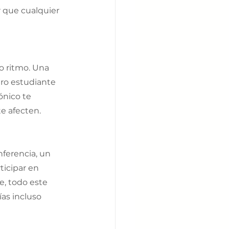
r que cualquier 
 ritmo. Una 
ro estudiante 
ónico te 
te afecten.
ferencia, un 
icipar en 
e, todo este 
as incluso 