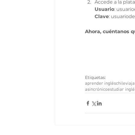
Accede a la plat
Usuario
: usuar
Clave
: usuario
Ahora, cuéntanos qu
Etiquetas:
aprender inglés
chile
viaj
asincrónico
estudiar inglé