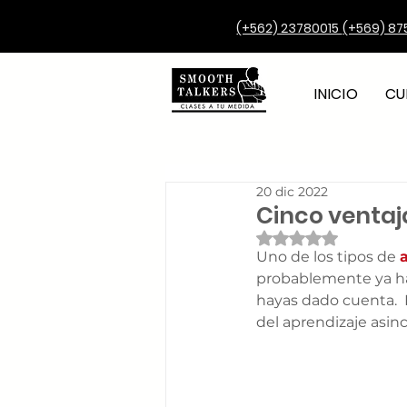
(+562) 23780015
(+569) 87
INICIO
CU
20 dic 2022
Cinco ventaj
Obtuvo NaN de 5 e
Uno de los tipos de 
probablemente ya ha
hayas dado cuenta.  
del aprendizaje asinc