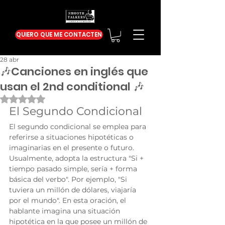
QUIERO QUE ME CONTACTEN
28 abr
🎶Canciones en inglés que
usan el 2nd conditional 🎶
Obtuvo NaN de 5 estrellas.
El Segundo Condicional
El segundo condicional se emplea para 
referirse a situaciones hipotéticas o 
imaginarias en el presente o futuro. 
Usualmente, adopta la estructura "Si + 
tiempo pasado simple, sería + forma 
básica del verbo". Por ejemplo, "Si 
tuviera un millón de dólares, viajaría 
por el mundo". En esta oración, el 
hablante imagina una situación 
hipotética en la que posee un millón de 