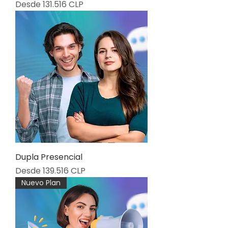
Precio de oferta
Desde
131.516 CLP
Dupla Presencial
Precio de oferta
Desde
139.516 CLP
Nuevo Plan