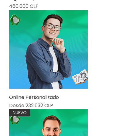
Precio
460.000 CLP
Online Personalizado
Precio de oferta
Desde
232.632 CLP
NUEVO