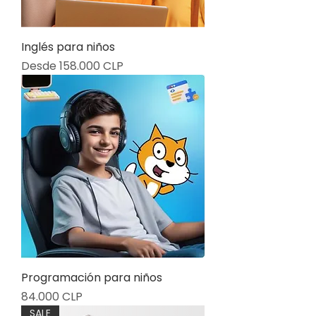
Inglés para niños
Precio de oferta
Desde
158.000 CLP
Programación para niños
Precio
84.000 CLP
SALE