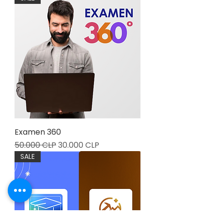
Examen 360
Precio
Precio de oferta
50.000 CLP
30.000 CLP
SALE