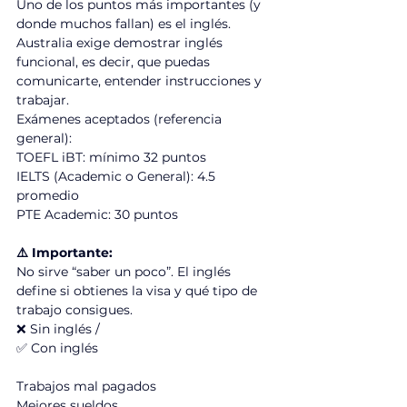
Uno de los puntos más importantes (y 
donde muchos fallan) es el inglés.
Australia exige demostrar inglés 
funcional, es decir, que puedas 
comunicarte, entender instrucciones y 
trabajar.
Exámenes aceptados (referencia 
general):
TOEFL iBT: mínimo 32 puntos
IELTS (Academic o General): 4.5 
promedio
PTE Academic: 30 puntos
⚠️ Importante:
No sirve “saber un poco”. El inglés 
define si obtienes la visa y qué tipo de 
trabajo consigues.
❌ Sin inglés /                                               
✅ Con inglés
Trabajos mal pagados	                          
Mejores sueldos