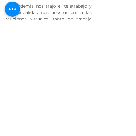
La pandemia nos trajo el teletrabajo y 
esa modalidad nos acostumbró a las 
reuniones virtuales, tanto de trabajo 
como entre amigos. Debido a que, por 
lo general, quienes están al otro lado de 
la pantalla solo pueden ver la parte 
superior de nuestro cuerpo, muchos 
optan por vestirse formal de la cintura 
para arriba. Así que en honor a esta 
experiencia, puede buscar su mejor 
vestimenta para la parte superior y 
combinarlas con un short o pijama, y 
hasta sandalias o tenis. Cualquier 
similitud con la vida real, no es 
coincidencia.