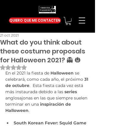
QUIERO QUE ME CONTACTEN
21 oct 2021
What do you think about
these costume proposals
for Halloween 2021? 👻 🎃
Obtuvo NaN de 5 estrellas.
En el 2021 la fiesta de 
Halloween
 se 
celebrará, como cada año, el próximo 
31 
de octubre
.  Esta fiesta cada vez está 
más instaurada debido a las 
series 
anglosajonas en las que siempre suelen 
terminar en una
 inspiración de 
Halloween
.
South Korean Fever: Squid Game