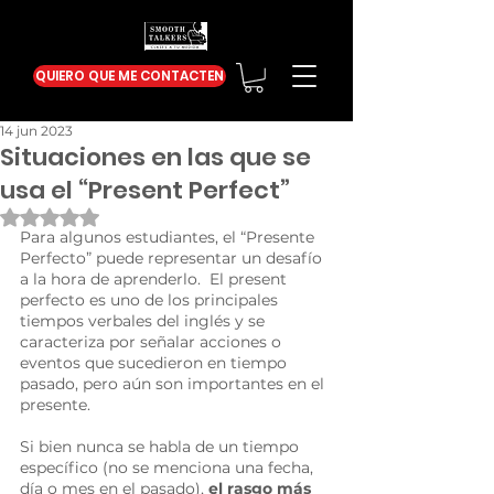
QUIERO QUE ME CONTACTEN
14 jun 2023
Situaciones en las que se
usa el “Present Perfect”
Obtuvo NaN de 5 estrellas.
Para algunos estudiantes, el “Presente 
Perfecto” puede representar un desafío 
a la hora de aprenderlo.  El present 
perfecto es uno de los principales 
tiempos verbales del inglés y se 
caracteriza por señalar acciones o 
eventos que sucedieron en tiempo 
pasado, pero aún son importantes en el 
presente. 
Si bien nunca se habla de un tiempo 
específico (no se menciona una fecha, 
día o mes en el pasado), 
el rasgo más 