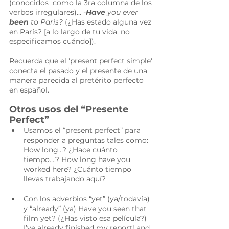
(conocidos  como la 3ra columna de los 
verbos irregulares)… -
Have
 you ever 
been
 to Paris?
 (¿Has estado alguna vez 
en París? [a lo largo de tu vida, no 
especificamos cuándo]).  
Recuerda que el 'present perfect simple' 
conecta el pasado y el presente de una 
manera parecida al pretérito perfecto 
en español.
Otros usos del “Presente 
Perfect”
Usamos el “present perfect” para 
responder a preguntas tales como: 
How long…? ¿Hace cuánto 
tiempo….? How long have you 
worked here? ¿Cuánto tiempo 
llevas trabajando aquí?
Con los adverbios “yet” (ya/todavía) 
y “already” (ya) Have you seen that 
film yet? (¿Has visto esa película?) 
I’ve already finished my report! and 