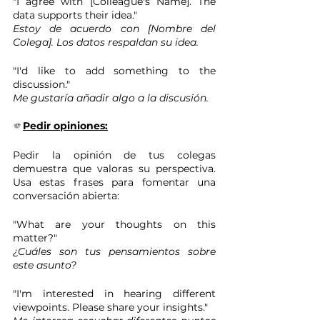
"I agree with [Colleague's Name]. The 
data supports their idea." 
Estoy de acuerdo con [Nombre del 
Colega]. Los datos respaldan su idea.
"I'd like to add something to the 
discussion." 
Me gustaría añadir algo a la discusión.
🫵
Pedir opiniones:
Pedir la opinión de tus colegas 
demuestra que valoras su perspectiva. 
Usa estas frases para fomentar una 
conversación abierta:
"What are your thoughts on this 
matter?" 
¿Cuáles son tus pensamientos sobre 
este asunto?
"I'm interested in hearing different 
viewpoints. Please share your insights." 