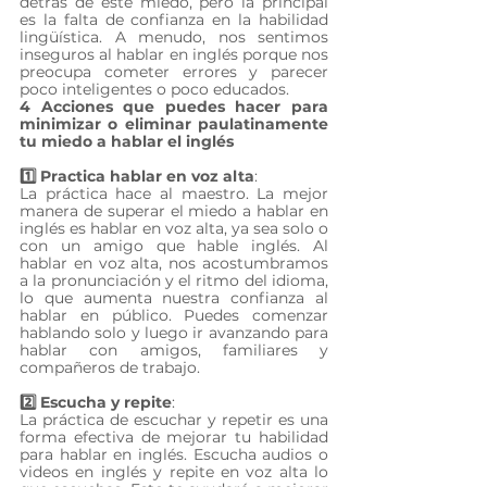
detrás de este miedo, pero la principal 
es la falta de confianza en la habilidad 
lingüística. A menudo, nos sentimos 
inseguros al hablar en inglés porque nos 
preocupa cometer errores y parecer 
poco inteligentes o poco educados.
4 Acciones que puedes hacer para 
minimizar o eliminar paulatinamente 
tu miedo a hablar el inglés
1️⃣ Practica hablar en voz alta
: 
La práctica hace al maestro. La mejor 
manera de superar el miedo a hablar en 
inglés es hablar en voz alta, ya sea solo o 
con un amigo que hable inglés. Al 
hablar en voz alta, nos acostumbramos 
a la pronunciación y el ritmo del idioma, 
lo que aumenta nuestra confianza al 
hablar en público. Puedes comenzar 
hablando solo y luego ir avanzando para 
hablar con amigos, familiares y 
compañeros de trabajo.
2️⃣ Escucha y repite
: 
La práctica de escuchar y repetir es una 
forma efectiva de mejorar tu habilidad 
para hablar en inglés. Escucha audios o 
videos en inglés y repite en voz alta lo 