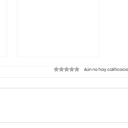
Obtuvo 0 de 5 estrellas.
Aún no hay calificaci
🌱 Sustentabilidade e
Liderança Climática: Por