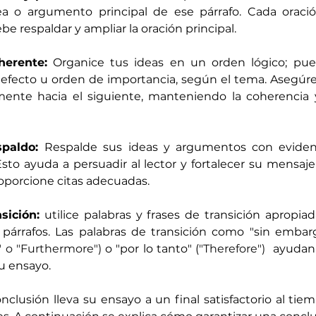
a o argumento principal de ese párrafo. Cada oració
be respaldar y ampliar la oración principal. 
herente:
 Organice tus ideas en un orden lógico; pued
y efecto u orden de importancia, según el tema. Asegúr
mente hacia el siguiente, manteniendo la coherencia y 
spaldo: 
Respalde sus ideas y argumentos con evidenc
sto ayuda a persuadir al lector y fortalecer su mensaje g
roporcione citas adecuadas. 
sición:
 utilice palabras y frases de transición apropiad
y párrafos. Las palabras de transición como "sin embar
 o "Furthermore")
 o "por lo tanto" (
"Therefore") 
 ayudan 
su ensayo.
onclusión lleva su ensayo a un final satisfactorio al ti