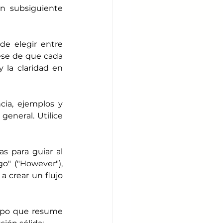
n subsiguiente 
e elegir entre 
ese de que cada 
la claridad en 
ia, ejemplos y 
eneral. Utilice 
as para guiar al 
go" (
"However")
, 
a crear un flujo 
empo que resume 