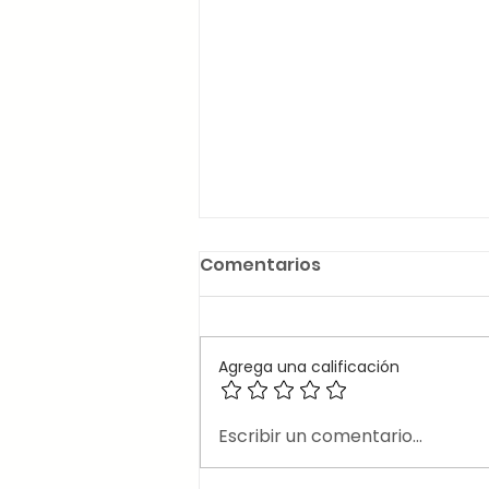
Comentarios
Agrega una calificación
🎶Canciones en inglés
Escribir un comentario...
que usan el 2nd