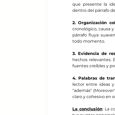
que presente la ide
dentro del párrafo de
2. Organización co
cronológico, causa 
párrafo fluya suave
todo momento. 
3. Evidencia de re
hechos relevantes. E
fuentes creíbles y p
4. Palabras de tran
lector entre ideas 
"además" (
Moreover"
claro y cohesivo en 
La conclusión
: La c