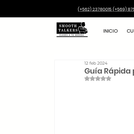
(+562) 23780015
(+569) 87
INICIO
CU
12 feb 2024
Guía Rápida 
Obtuvo NaN de 5 e