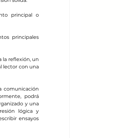
sión sólida:
to principal o 
os principales 
la reflexión, un 
l lector con una 
a comunicación 
ormente, podrá 
ganizado y una 
esión lógica y 
scribir ensayos 