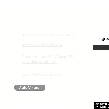
Que o Chile é o Lugar
Ideal para Aprender
Espanhol Pensando no
Futuro
Información de contacto
Suscr
+569 87572595 / +56223780015
info@smoothtalkers.cl
Padre Mariano 391. Oficina 706.
Providencia 7500015
Lun a Vier 09:30 a 19:30
Aula Virtual