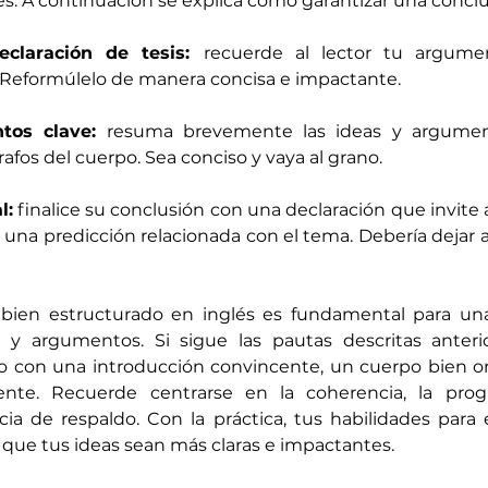
es. A continuación se explica cómo garantizar una conclu
eclaración de tesis: 
recuerde al lector tu argumen
. Reformúlelo de manera concisa e impactante. 
tos clave: 
resuma brevemente las ideas y argument
rafos del cuerpo. Sea conciso y vaya al grano. 
l:
 finalice su conclusión con una declaración que invite a 
 una predicción relacionada con el tema. Debería dejar a
 bien estructurado en inglés es fundamental para un
 y argumentos. Si sigue las pautas descritas anteri
yo con una introducción convincente, un cuerpo bien or
ente. Recuerde centrarse en la coherencia, la progr
ia de respaldo. Con la práctica, tus habilidades para e
que tus ideas sean más claras e impactantes.