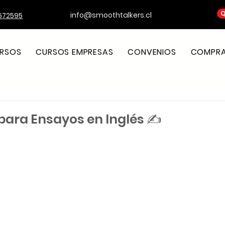
Q
info@smoothtalkers.cl
572595
RSOS
CURSOS EMPRESAS
CONVENIOS
COMPRA 
para Ensayos en Inglés ✍️
strellas.