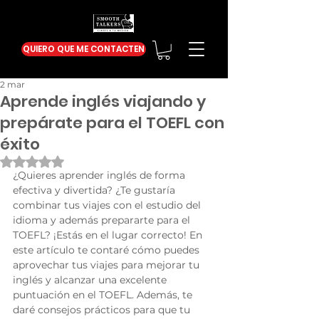
QUIERO QUE ME CONTACTEN
2 mar
Aprende inglés viajando y
prepárate para el TOEFL con
éxito
Obtuvo NaN de 5 estrellas.
¿Quieres aprender inglés de forma 
efectiva y divertida? ¿Te gustaría 
combinar tus viajes con el estudio del 
idioma y además prepararte para el 
TOEFL? ¡Estás en el lugar correcto! En 
este artículo te contaré cómo puedes 
aprovechar tus viajes para mejorar tu 
inglés y alcanzar una excelente 
puntuación en el TOEFL. Además, te 
daré consejos prácticos para que tu 