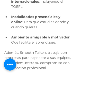
internacionales
: Incluyendo el 
TOEFL.
Modalidades presenciales y 
online
: Para que estudies donde y 
cuando quieras.
Ambiente amigable y motivador
: 
Que facilita el aprendizaje.
Además, Smooth Talkers trabaja con 
empresas para capacitar a sus equipos, 
lo que demuestra su compromiso con 
la formación profesional.
Si quieres más información, visita su 
página oficial y descubre cómo pueden 
ayudarte a alcanzar tus objetivos 
lingüísticos.
Empieza hoy mismo tu 