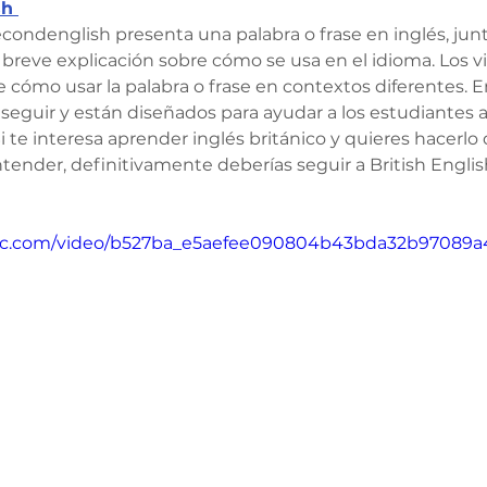
h 
ondenglish presenta una palabra o frase en inglés, junt
breve explicación sobre cómo se usa en el idioma. Los 
 cómo usar la palabra o frase en contextos diferentes. En
e seguir y están diseñados para ayudar a los estudiantes 
te interesa aprender inglés británico y quieres hacerlo
entender, definitivamente deberías seguir a British Engli
tatic.com/video/b527ba_e5aefee090804b43bda32b97089