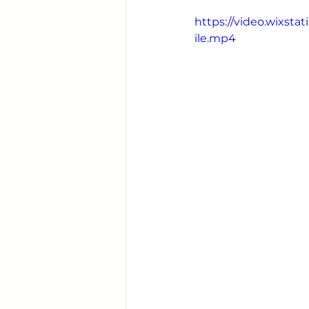
https://video.wixs
ile.mp4