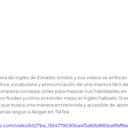
sora de inglés de Estados Unidos y sus videos se enfocan 
ca, vocabulario y pronunciación de una manera fácil de
omparte consejos útiles para mejorar tus habilidades en 
 fluidez y cómo entender mejor el inglés hablado. Si e
 que busca una manera entretenida y accesible de apren
rías seguir a Abigail en TikTok.
atic.com/video/b527ba_1354779030ba4f3a83b890ba9faff6e