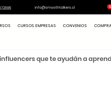
Q
info@smoothtalkers.cl
572595
RSOS
CURSOS EMPRESAS
CONVENIOS
COMPRA 
 influencers que te ayudán a aprend
strellas.