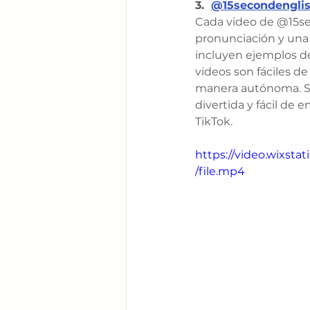
3.  
@15secondenglis
Cada video de @15sec
pronunciación y una 
incluyen ejemplos de
videos son fáciles d
manera autónoma. Si 
divertida y fácil de 
TikTok.
https://video.wixs
/file.mp4