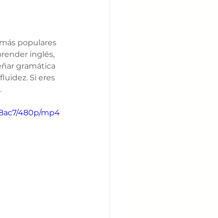
 más populares 
render inglés, 
eñar gramática 
uidez. Si eres 
.
08ac7/480p/mp4