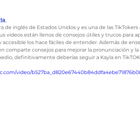
la 
ra de inglés de Estados Unidos y es una de las TikTokers
s videos están llenos de consejos útiles y trucos para ap
 y accesible los hace fáciles de entender. Además de ens
n comparte consejos para mejorar la pronunciación y la fl
medio, definitivamente deberías seguir a Kayla en TikTOK
tatic.com/video/b527ba_d820e67440b84ddfa4ebe71876b