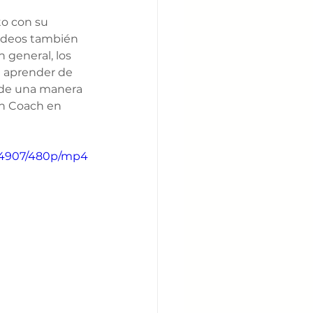
o con su 
videos también 
 general, los 
a aprender de 
 de una manera 
sh Coach en 
a4907/480p/mp4