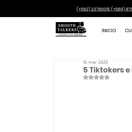
(+562) 23780015
(+569) 87
INICIO
CU
16 mar 2023
5 Tiktokers e
Obtuvo NaN de 5 e