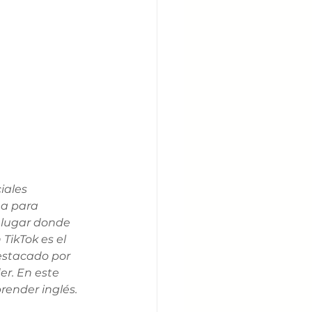
iales 
a para 
 lugar donde 
ikTok es el 
estacado por 
r. En este 
render inglés.