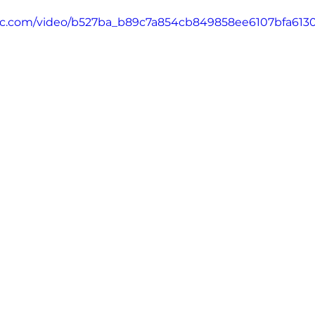
tatic.com/video/b527ba_b89c7a854cb849858ee6107bfa613