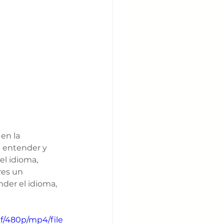
en la 
 entender y 
el idioma, 
res un 
der el idioma, 
f/480p/mp4/file