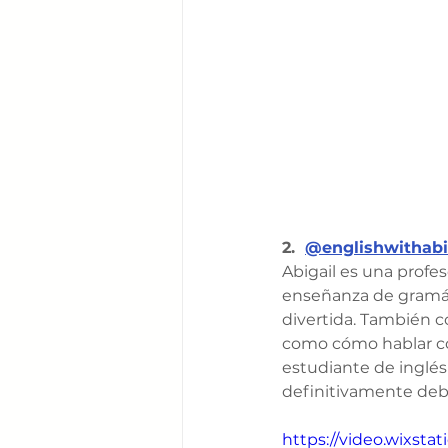
2.
@englishwithabi
Abigail es una profe
enseñanza de gramáti
divertida. También c
como cómo hablar con
estudiante de inglés
definitivamente debe
https://video.wixst