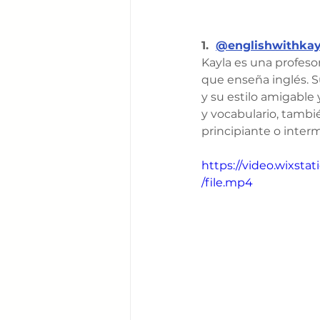
1. 
@englishwithkay
Kayla es una profeso
que enseña inglés. Su
y su estilo amigable
y vocabulario, tambié
principiante o inter
https://video.wixs
/file.mp4