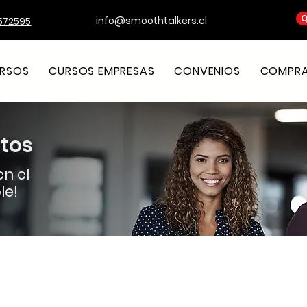
Q
info@smoothtalkers.cl
572595
RSOS
CURSOS EMPRESAS
CONVENIOS
COMPRA 
atos
n el
le!