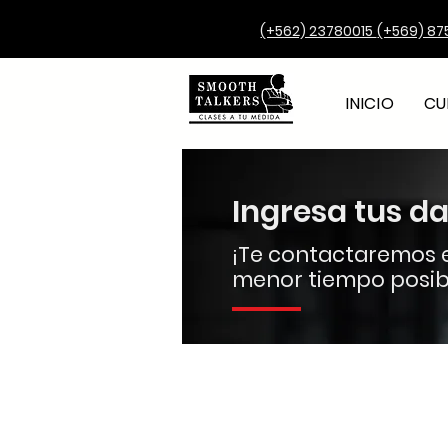
(+562) 23780015
(+569) 87
INICIO
CU
Ingresa tus d
¡Te contactaremos e
menor tiempo posib