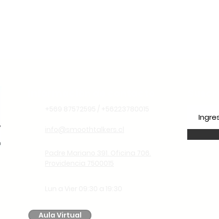
Información de contacto
Suscr
+569 87572595 / +56223780015
info@smoothtalkers.cl
Padre Mariano 391. Oficina 706.
Providencia 7500015
Lun a Vier 09:30 a 19:30
Aula Virtual