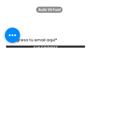
Aula Virtual
Suscríbete a
nuestro
newsletter!
SUSCRIBIRSE
Smooth Talkers
Learning Group