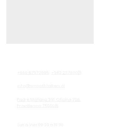
Información de contacto
+569 87572595
+562 23780015
info@smoothtalkers.cl
Padre Mariano 391. Oficina 706.
Providencia 7500015
Lun a Vier 09:30 a 19:30