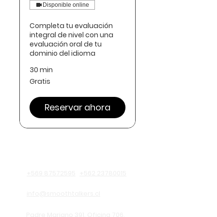
Disponible online
Completa tu evaluación
integral de nivel con una
evaluación oral de tu
dominio del idioma
30 min
Gratis
Gratis
Reservar ahora
Información de contacto
+569 87572595
+562 23780015
info@smoothtalkers.cl
Padre Mariano 391. Oficina 706.