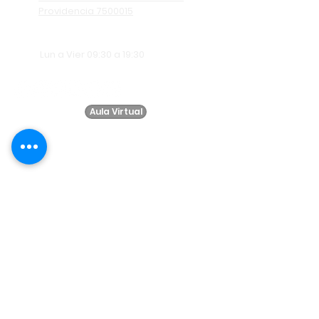
Providencia 7500015
Lun a Vier 09:30 a 19:30
Aula Virtual
Suscríbete a
nuestro
newsletter!
SUSCRIBIRSE