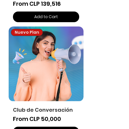
Sale Price
From
CLP 139,516
Add to Cart
Nuevo Plan
Club de Conversación
Sale Price
From
CLP 50,000