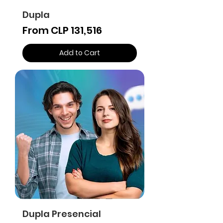
Dupla
Sale Price
From
CLP 131,516
Add to Cart
Dupla Presencial