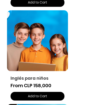
Add to Cart
Inglés para niños
Sale Price
From
CLP 158,000
Add to Cart