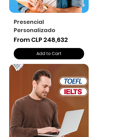
Presencial
Personalizado
Sale Price
From
CLP 248,632
Add to Cart