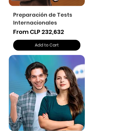
Preparación de Tests
Internacionales
Sale Price
From
CLP 232,632
Add to Cart