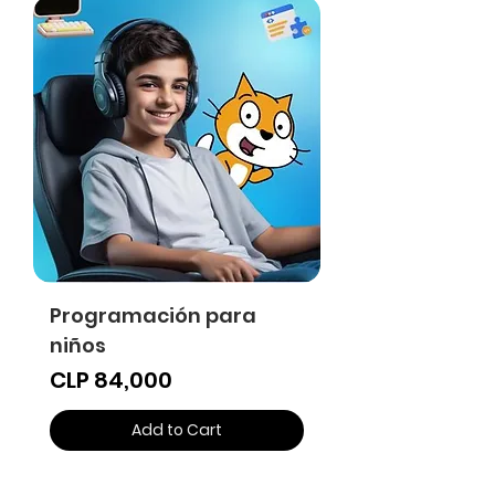
Programación para
niños
Price
CLP 84,000
Add to Cart