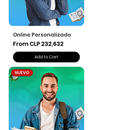
Online Personalizado
Sale Price
From
CLP 232,632
Add to Cart
NUEVO