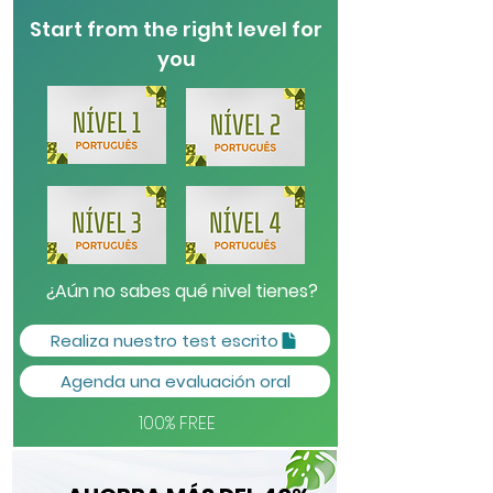
Start from the right level for
you
¿Aún no sabes qué nivel tienes?
Realiza nuestro test escrito
Agenda una evaluación oral
100% FREE