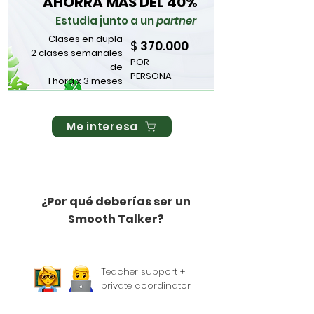
AHORRA MÁS DEL 40%
Estudia junto a un
partner
Clases en dupla
370.000
$
2 clases semanales
POR
de
PERSONA
1 hora x 3 meses
Me interesa
¿Por qué deberías ser un
Smooth Talker?
Teacher support +
private coordinator