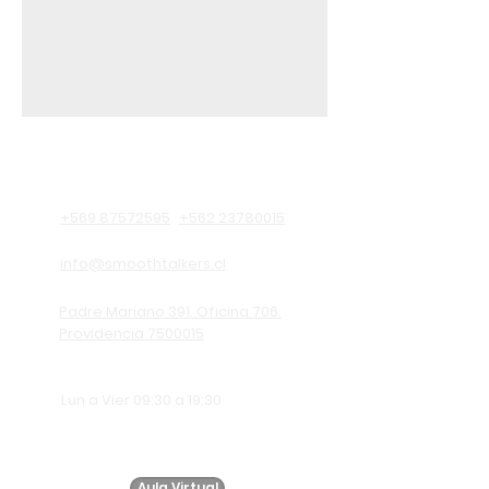
Información de contacto
+569 87572595
+562 23780015
info@smoothtalkers.cl
Padre Mariano 391. Oficina 706.
Providencia 7500015
Lun a Vier 09:30 a 19:30
Aula Virtual