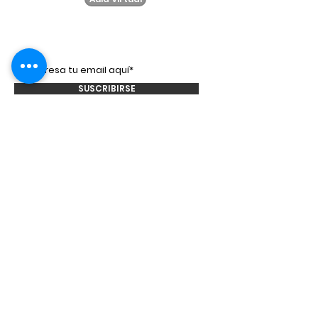
Suscríbete a
nuestro
newsletter!
SUSCRIBIRSE
Smooth Talkers
Learning Group