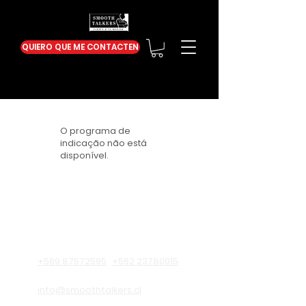
QUIERO QUE ME CONTACTEN
O programa de
indicação não está
disponível.
Información de contacto
+569 87572595
+562 23780015
info@smoothtalkers.cl