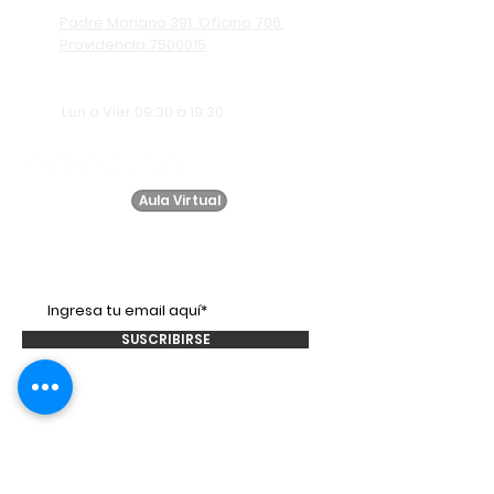
Padre Mariano 391. Oficina 706.
Providencia 7500015
Lun a Vier 09:30 a 19:30
Aula Virtual
Suscríbete a
nuestro
newsletter!
SUSCRIBIRSE