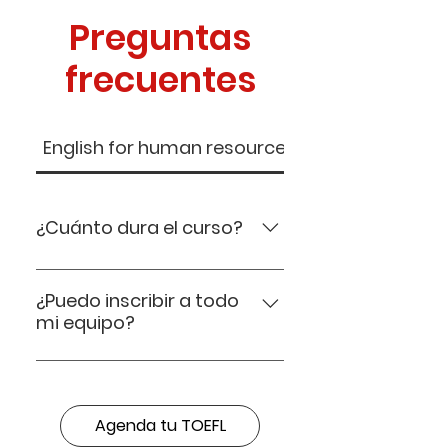
Preguntas
frecuentes
English for human resources
Preparación de
¿Cuánto dura el curso?
El curso tiene una duración
total de 24 a 48 horas,
¿Puedo inscribir a todo
mi equipo?
dependiendo de tu ritmo.
Sí. Ofrecemos precios
especiales para grupos
corporativos.
Agenda tu TOEFL