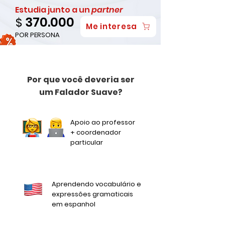
Estudia junto a un
partner
370.000
$
Me interesa
POR PERSONA
Por que você deveria ser
um Falador Suave?
Apoio ao professor
+ coordenador
particular
Aprendendo vocabulário e
expressões gramaticais
em espanhol