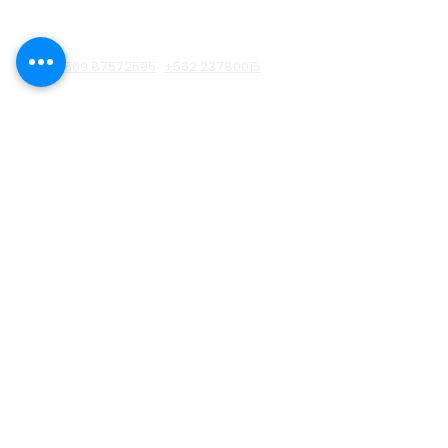
Información de contacto
+569 87572595
+562 23780015
info@smoothtalkers.cl
Padre Mariano 391. Oficina 706.
Providencia 7500015
Lun a Vier 09:30 a 19:30
Aula Virtual
Suscríbete a
nuestro
newsletter!
SUSCRIBIRSE