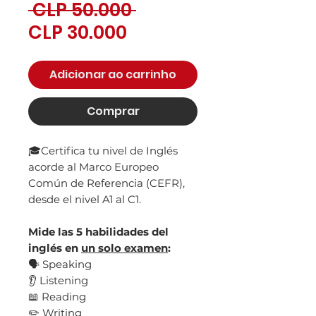
Preço
 CLP 50.000 
Preço
normal
CLP 30.000
promocional
Adicionar ao carrinho
Comprar
🎓Certifica tu nivel de Inglés
acorde al Marco Europeo
Común de Referencia (CEFR),
desde el nivel A1 al C1.
Mide las 5 habilidades del
inglés en
un solo examen
:
🗣️ Speaking
👂 Listening
📖 Reading
✏️ Writing