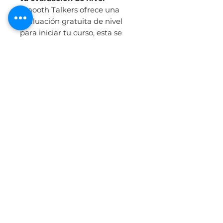
Smooth Talkers ofrece una
evaluación gratuita de nivel
para iniciar tu curso, esta se
comprende por una parte
escrita
LINK
y otra oral que
puedes agendar de forma
Online con tu coordinador de
clases.
Información de contacto
+569 87572595
+562 23780015
info@smoothtalkers.cl