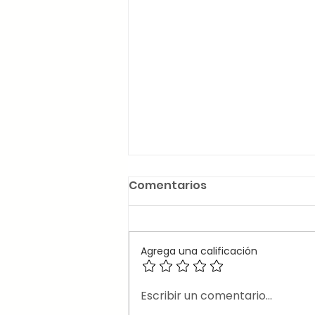
Comentarios
Agrega una calificación
🎶Canciones en inglés
Escribir un comentario...
que usan el 2nd