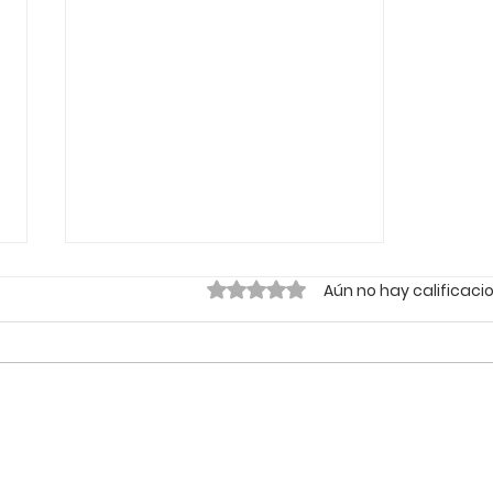
Obtuvo 0 de 5 estrellas.
Aún no hay calificaci
🌱 Sustentabilidade e
Liderança Climática: Por