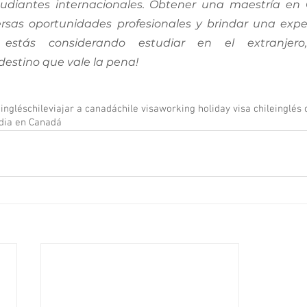
tudiantes internacionales. Obtener una maestría en
ersas oportunidades profesionales y brindar una experi
i estás considerando estudiar en el extranjero
destino que vale la pena!
inglés
chile
viajar a canadá
chile visa
working holiday visa chile
inglés 
dia en Canadá