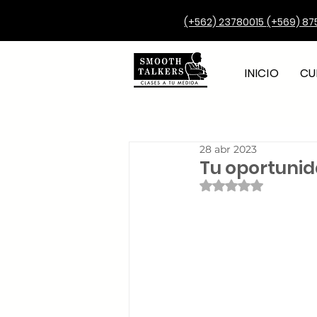
(+562) 23780015
(+569) 87
INICIO
CU
28 abr 2023
Tu oportunid
Obtuvo NaN de 5 e