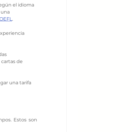
según el idioma 
 una 
TOEFL
. 
xperiencia 
das 
 cartas de 
gar una tarifa 
pos. Estos son 