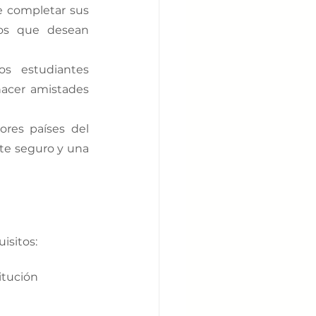
 completar sus 
os que desean 
s estudiantes 
acer amistades 
res países del 
te seguro y una 
isitos: 
itución 