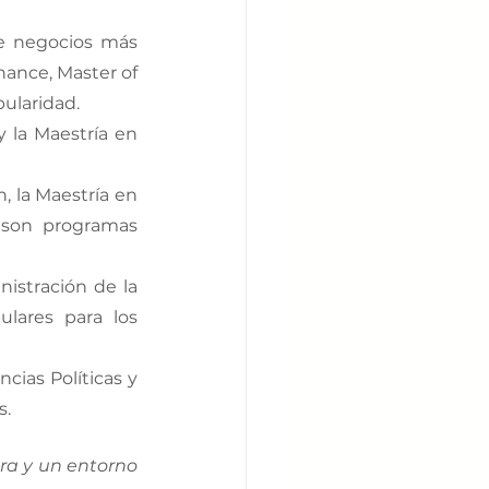
e negocios más 
ance, Master of 
ularidad.
y la Maestría en 
 la Maestría en 
 son programas 
istración de la 
lares para los 
cias Políticas y 
. 
a y un entorno 