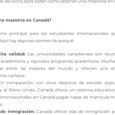
ás de cerca para saber cómo obtener una maestría en 
na maestría en Canadá? 
no principal para los estudiantes internacionales 
Aquí hay algunas razones de porqué: 
lta calidad:
 Las universidades canadienses son recon
s académicos y rigurosos programas académicos. Muchas
adas entre las mejores del mundo y ofrecen una a
rios campos. 
En comparación con otros destinos de estudio popu
y el Reino Unido, Canadá ofrece un sistema educativo 
 internacionales en Canadá pagan tasas de matrícula má
s. 
de inmigración:
 Canadá ofrece vías de inmigración pa