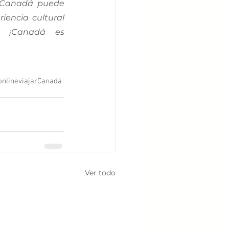
 Canadá puede 
encia cultural 
, ¡Canadá es 
online
viajar
Canadá
Ver todo