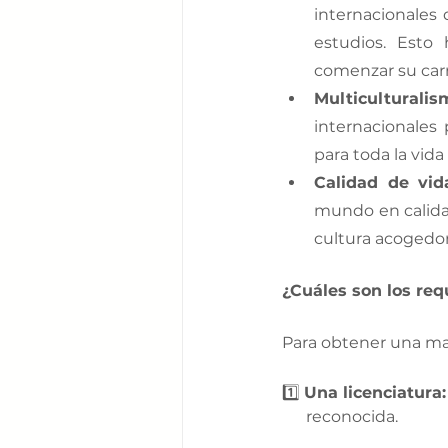
internacionales
estudios. Esto
comenzar su carr
Multiculturalis
internacionales
para toda la vid
Calidad de vid
mundo en calidad
cultura acogedor
¿Cuáles son los req
Para obtener una mae
1️⃣ 
Una licenciatura:
      reconocida. 