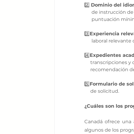
2️⃣ 
Dominio del idio
      de instrucci
      puntuación m
3️⃣
Experiencia relev
      laboral releva
4️⃣
Expedientes aca
     transcripcione
     recomendación
5️⃣
Formulario de soli
     de solicitud.
¿Cuáles son los pr
Canadá ofrece una 
algunos de los prog