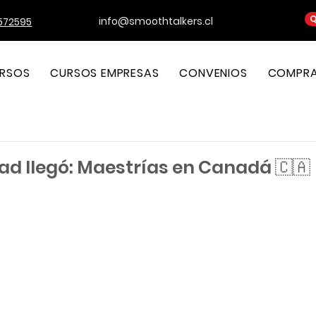
Q
info@smoothtalkers.cl
572595
RSOS
CURSOS EMPRESAS
CONVENIOS
COMPRA 
ad llegó: Maestrías en Canadá 🇨🇦
strellas.