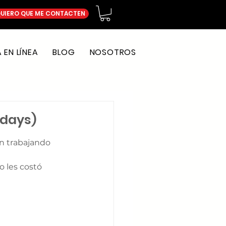
UIERO QUE ME CONTACTEN
EN LÍNEA
BLOG
NOSOTROS
idays)
n trabajando 
 les costó 