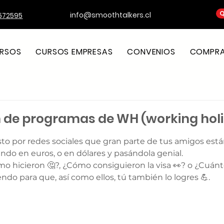
Q
info@smoothtalkers.cl
572595
RSOS
CURSOS EMPRESAS
CONVENIOS
COMPRA 
 de programas de WH (working hol
strellas.
o por redes sociales que gran parte de tus amigos está
ndo en euros, o en dólares y pasándola genial. 
mo hicieron 🤔?, ¿Cómo consiguieron la visa 👀? o ¿Cuánto
yendo para que, así como ellos, tú también lo logres 💪.