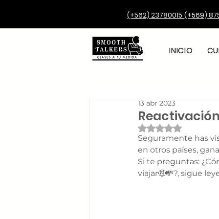
(+562) 23780015
(+569) 87
INICIO
CU
13 abr 2023
Reactivación
Obtuvo NaN de 5 e
Seguramente has vist
en otros países, gana
Si te preguntas: ¿Có
viajar🤑💸?, sigue le