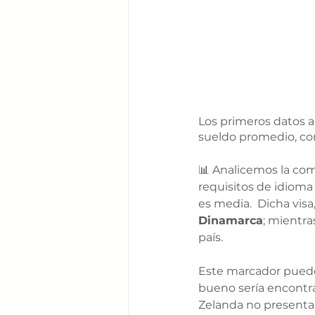
Los primeros datos ar
sueldo promedio, co
📊 
Analicemos la comp
requisitos de idioma 
es media.  Dicha vis
Dinamarca
; mientra
país. 
Este marcador puede 
bueno sería encontra
Zelanda no presenta 