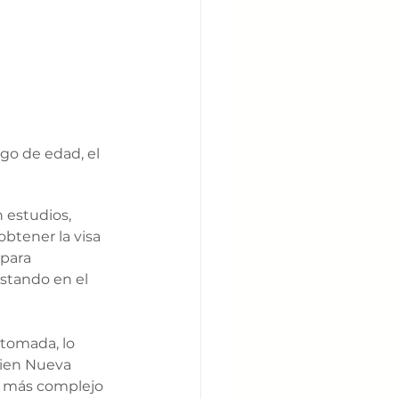
go de edad, el 
n e
studios, 
obtener la visa 
para 
estando en el 
tomada, lo 
bien Nueva 
r más complejo 