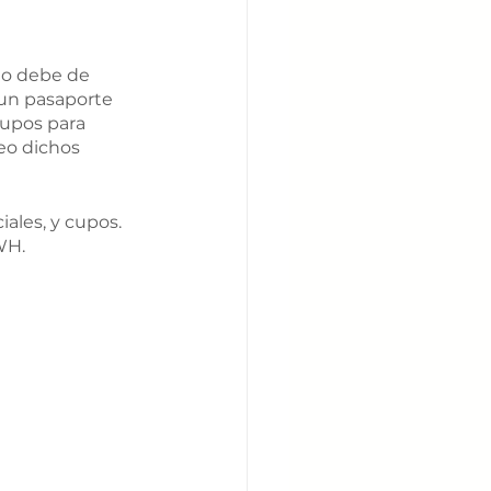
no debe de 
 un pasaporte 
upos para 
eo dichos 
iales, y cupos. 
WH.