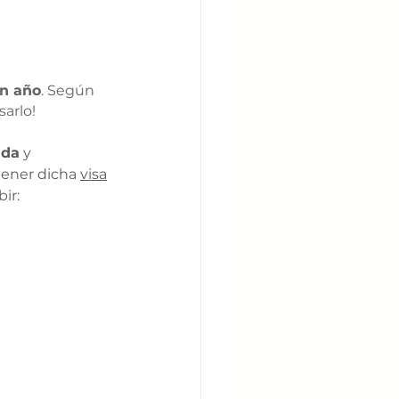
n año
. Según 
sarlo!
nda
 y 
ener dicha 
visa
ir: