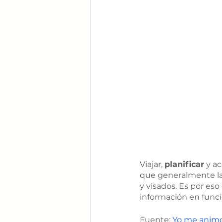
Viajar, 
planificar
 y a
que generalmente la
y visados. Es por es
información en funci
Fuente: 
Yo me anim