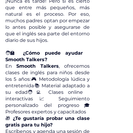
¡Nunca es tarde! Pero sí es cierto 
que entre más pequeños, más 
natural es el proceso. Por eso, 
muchos padres optan por empezar 
lo antes posible y asegurarse de 
que el inglés sea parte del entorno 
diario de sus hijos.
🧑‍🏫 
¿Cómo puede ayudar 
Smooth Talkers?
En 
Smooth Talkers
, ofrecemos 
clases de inglés para niños desde 
los 5 años:🎮 Metodología lúdica y 
entretenida📚 Material adaptado a 
su edad🧑‍💻 Clases online 
interactivas📈 Seguimiento 
personalizado del progreso🎓 
Profesores expertos y capacitados
🎁 
¿Te gustaría probar una clase 
gratis para tu hijo?
Escríbenos y agenda una sesión de 