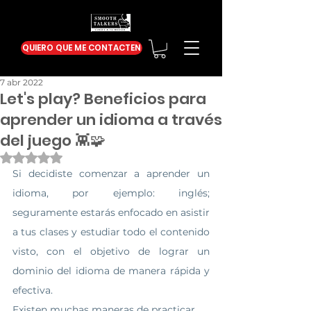
QUIERO QUE ME CONTACTEN
7 abr 2022
Let's play? Beneficios para
aprender un idioma a través
del juego 👾🧩
Obtuvo NaN de 5 estrellas.
Si decidiste comenzar a aprender un 
idioma, por ejemplo: inglés; 
seguramente estarás enfocado en asistir 
a tus clases y estudiar todo el contenido 
visto, con el objetivo de lograr un 
dominio del idioma de manera rápida y 
efectiva.
E
xisten muchas maneras de practicar 