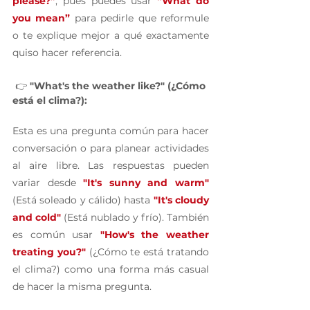
please?”
, pues puedes usar 
“What do 
you mean”
 para pedirle que reformule 
o te explique mejor a qué exactamente 
quiso hacer referencia.
 👉 
"What's the weather like?" (¿Cómo 
está el clima?):
Esta es una pregunta común para hacer 
conversación o para planear actividades 
al aire libre. Las respuestas pueden 
variar desde 
"It's sunny and warm"
(Está soleado y cálido) hasta 
"It's cloudy 
and cold"
 (Está nublado y frío). También 
es común usar 
"How's the weather 
treating you?"
 (¿Cómo te está tratando 
el clima?) como una forma más casual 
de hacer la misma pregunta.