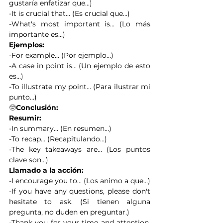
gustaría enfatizar que...)
-It is crucial that... (Es crucial que...)
-What's most important is... (Lo más 
importante es...)
Ejemplos:
-For example... (Por ejemplo...)
-A case in point is... (Un ejemplo de esto 
es...)
-To illustrate my point... (Para ilustrar mi 
punto...)
🤓
Conclusión:
Resumir:
-In summary... (En resumen...)
-To recap... (Recapitulando...)
-The key takeaways are... (Los puntos 
clave son...)
Llamado a la acción:
-I encourage you to... (Los animo a que...)
-If you have any questions, please don't 
hesitate to ask. (Si tienen alguna 
pregunta, no duden en preguntar.)
-Thank you for your time and attention. 