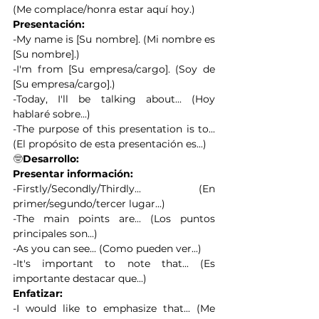
(Me complace/honra estar aquí hoy.)
Presentación:
-My name is [Su nombre]. (Mi nombre es 
[Su nombre].)
-I'm from [Su empresa/cargo]. (Soy de 
[Su empresa/cargo].)
-Today, I'll be talking about... (Hoy 
hablaré sobre...)
-The purpose of this presentation is to... 
(El propósito de esta presentación es...)
🤓
Desarrollo:
Presentar información:
-Firstly/Secondly/Thirdly... (En 
primer/segundo/tercer lugar...)
-The main points are... (Los puntos 
principales son...)
-As you can see... (Como pueden ver...)
-It's important to note that... (Es 
importante destacar que...)
Enfatizar:
-I would like to emphasize that... (Me 