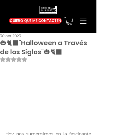
QUIERO QUE ME CONTACTEN
30 oct 2023
🎃🐈‍⬛"Halloween a Través
de los Siglos"🎃🐈‍⬛
Obtuvo NaN de 5 estrellas.
Hoy nos sumergimos en la fascinante 