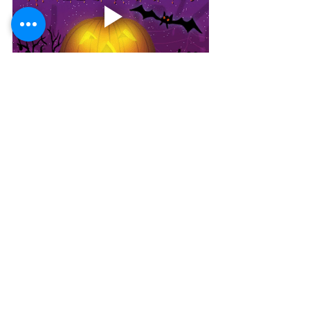
Etiquetas:
vocabulario
frases en inglés
Slang
halloween
fiestas
Vocabulario