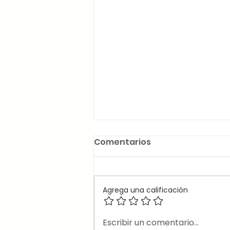
Comentarios
Agrega una calificación
🎶Canciones en inglés
Escribir un comentario...