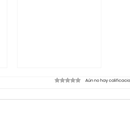
Obtuvo 0 de 5 estrellas.
Aún no hay calificaci
🌱 Sustentabilidade e