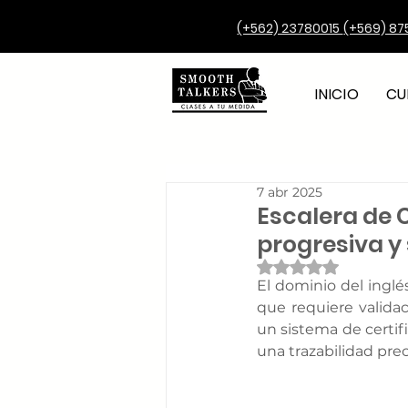
(+562) 23780015
(+569) 87
INICIO
CU
7 abr 2025
Escalera de 
progresiva y 
Obtuvo NaN de 5 e
El dominio del ingl
que requiere valida
un sistema de certif
una trazabilidad preci