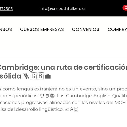
Q
info@smoothtalkers.cl
572595
RSOS
CURSOS EMPRESAS
CONVENIOS
COMPRA 
Cambridge: una ruta de certificació
sólida 🪜🇬🇧💼
strellas.
és como lengua extranjera no es un evento, sino un pro
ciones periódicas. ⏰📘📚 Las Cambridge English Qualifi
icaciones progresivas, alineadas con los niveles del MCE
sa del desarrollo lingüístico. 📈🔎🙌