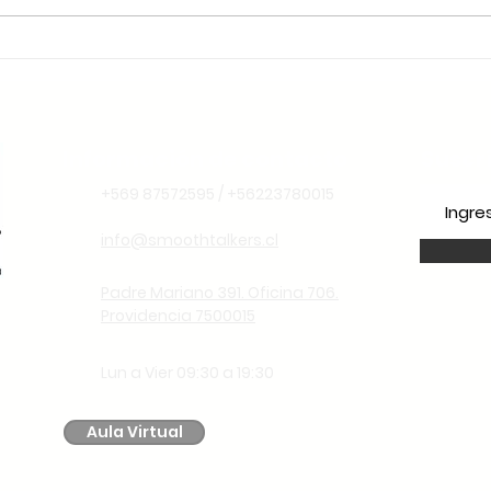
Liderança Climática: Por
Que o Chile é o Lugar
Ideal para Aprender
Espanhol Pensando no
Futuro
Información de contacto
Suscr
+569 87572595 / +56223780015
info@smoothtalkers.cl
Padre Mariano 391. Oficina 706.
Providencia 7500015
Lun a Vier 09:30 a 19:30
Aula Virtual