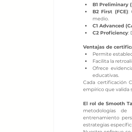
B1 Preliminary 
B2 First (FCE)
:
medio.
C1 Advanced (C
C2 Proficiency
:
Ventajas de certifi
Permite establec
Facilita la retro
Ofrece evidenci
educativas.
Cada certificación 
empírico que valida su
El rol de Smooth T
metodologías de 
entrenamiento perso
estrategias específi
Nuestro enfoque se c