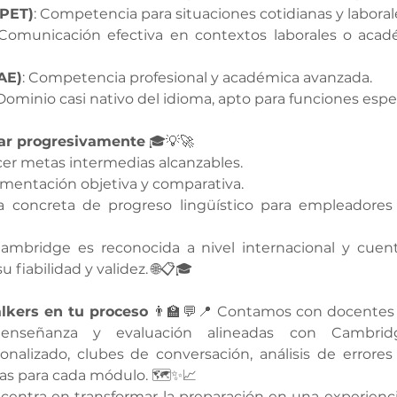
(PET)
: Competencia para situaciones cotidianas y laboral
 Comunicación efectiva en contextos laborales o acadé
AE)
: Competencia profesional y académica avanzada.
 Dominio casi nativo del idioma, apto para funciones espec
car progresivamente
 🎓💡🚀
er metas intermedias alcanzables.
alimentación objetiva y comparativa.
a concreta de progreso lingüístico para empleadores e
Cambridge es reconocida a nivel internacional y cuent
 fiabilidad y validez. 🌐📋🎓
alkers en tu proceso
 👨‍🏫💬📍 Contamos con docentes 
enseñanza y evaluación alineadas con Cambridg
nalizado, clubes de conversación, análisis de errores 
cas para cada módulo. 🗺️✨📈
entra en transformar la preparación en una experiencia 