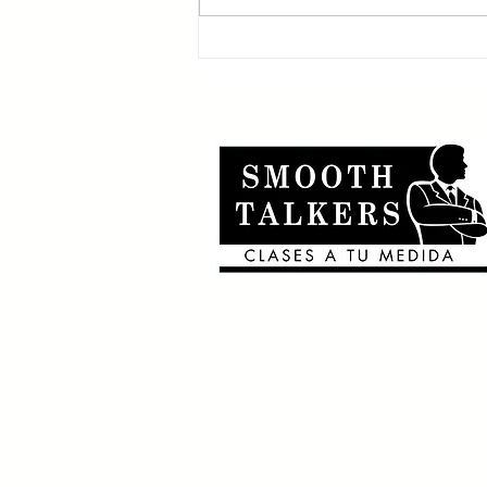
que usan el 2nd
conditional 🎶