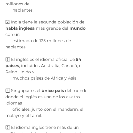
millones de 
      hablantes. 
2️⃣ India tiene la segunda población de 
habla inglesa
 más grande del 
mundo
, 
con un 
      estimado de 125 millones de 
hablantes.
3️⃣ El inglés es el idioma oficial de 
54 
países
, incluidos Australia, Canadá, el 
Reino Unido y 
      muchos países de África y Asia. 
4️⃣ Singapur es el 
único país
 del mundo 
donde el inglés es uno de los cuatro 
idiomas 
      oficiales, junto con el mandarín, el 
malayo y el tamil. 
5️⃣ El idioma inglés tiene más de un 