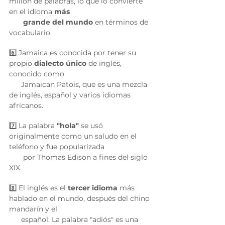
millón de palabras, lo que lo convierte 
en el idioma 
más 
       grande del mundo
 en términos de 
vocabulario. 
6️⃣ Jamaica es conocida por tener su 
propio 
dialecto único
 de inglés, 
conocido como 
      Jamaican Patois, que es una mezcla 
de inglés, español y varios idiomas 
africanos. 
7️⃣ La palabra 
"hola"
 se usó 
originalmente como un saludo en el 
teléfono y fue popularizada 
       por Thomas Edison a fines del siglo 
XIX. 
8️⃣ El inglés es el
 tercer idioma
 más 
hablado en el mundo, después del chino 
mandarín y el 
      español. La palabra "adiós" es una 