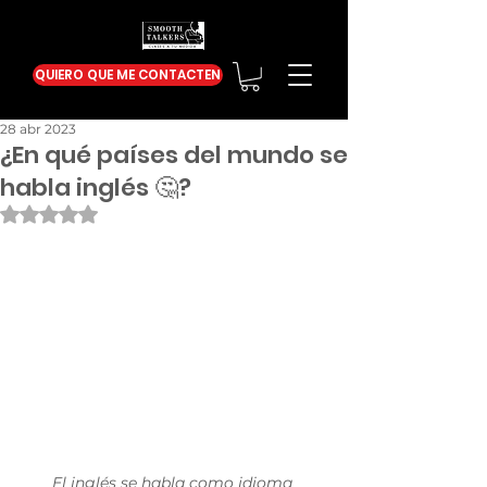
QUIERO QUE ME CONTACTEN
28 abr 2023
¿En qué países del mundo se
habla inglés 🤔?
Obtuvo NaN de 5 estrellas.
El inglés se habla como idioma 