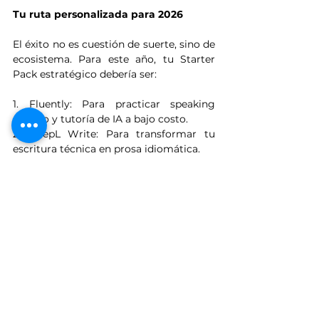
Tu ruta personalizada para 2026
El éxito no es cuestión de suerte, sino de 
ecosistema. Para este año, tu Starter 
Pack estratégico debería ser:
1. Fluently: Para practicar speaking 
masivo y tutoría de IA a bajo costo.
2. DeepL Write: Para transformar tu 
escritura técnica en prosa idiomática.
3. Shadowing (vía YouGlish/YouTube): 
Para perfeccionar el ritmo y la melodía.
4. Babbel o WordUp: Para cimentar la 
base de vocabulario de alta frecuencia y 
gramática.
Si supieras que solo te faltan 200 horas 
de input real para cambiar tu nivel de 
vida y acceder a oportunidades globales, 
¿por qué capítulo de podcast o sesión 
de Fluently empezarías hoy mismo?