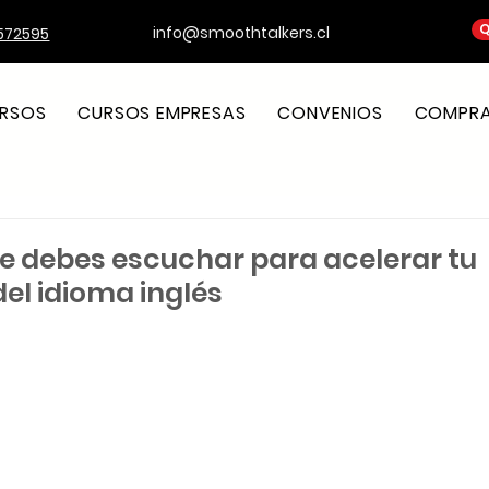
Q
info@smoothtalkers.cl
572595
RSOS
CURSOS EMPRESAS
CONVENIOS
COMPRA 
e debes escuchar para acelerar tu
el idioma inglés
strellas.