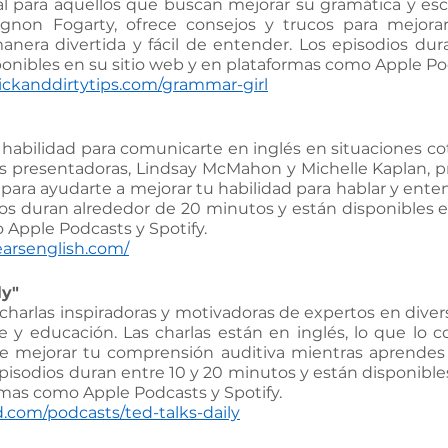
l para aquellos que buscan mejorar su gramática y escri
gnon Fogarty, ofrece consejos y trucos para mejorar 
nera divertida y fácil de entender. Los episodios dura
onibles en su sitio web y en plataformas como Apple Pod
ickanddirtytips.com/grammar-girl
 habilidad para comunicarte en inglés en situaciones coti
Las presentadoras, Lindsay McMahon y Michelle Kaplan, 
 para ayudarte a mejorar tu habilidad para hablar y enten
dios duran alrededor de 20 minutos y están disponibles en
Apple Podcasts y Spotify.
earsenglish.com/
ly"
charlas inspiradoras y motivadoras de expertos en divers
e y educación. Las charlas están en inglés, lo que lo c
 mejorar tu comprensión auditiva mientras aprendes 
isodios duran entre 10 y 20 minutos y están disponibles 
mas como Apple Podcasts y Spotify.
.com/podcasts/ted-talks-daily