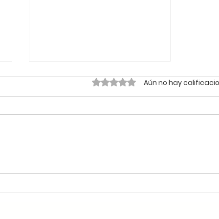
Obtuvo 0 de 5 estrellas.
Aún no hay calificaci
🌱 Sustentabilidade e
Liderança Climática: Por
Que o Chile é o Lugar
Ideal para Aprender
Espanhol Pensando no