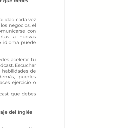
t que debes 
ilidad cada vez 
os negocios, el 
omunicarse con 
rtas a nuevas 
o idioma puede 
des acelerar tu 
dcast. Escuchar 
habilidades de 
demás, puedes 
es ejercicio o 
cast que debes 
aje del Inglés