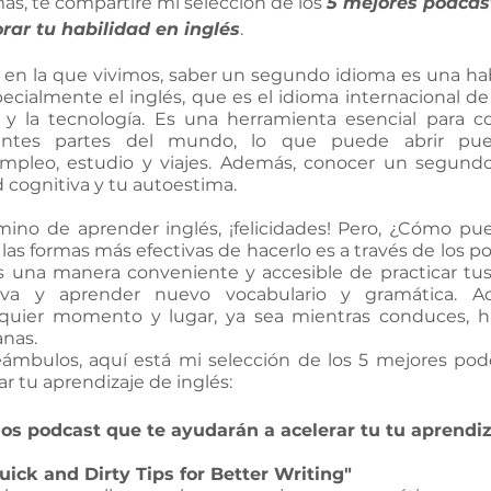
ás, te compartiré mi selección de los 
5 mejores podcas
rar tu habilidad en inglés
.
a en la que vivimos, saber un segundo idioma es una hab
cialmente el inglés, que es el idioma internacional de l
a y la tecnología. Es una herramienta esencial para c
entes partes del mundo, lo que puede abrir pue
mpleo, estudio y viajes. Además, conocer un segund
 cognitiva y tu autoestima.
mino de aprender inglés, ¡felicidades! Pero, ¿Cómo pue
las formas más efectivas de hacerlo es a través de los po
s una manera conveniente y accesible de practicar tus 
iva y aprender nuevo vocabulario y gramática. A
quier momento y lugar, ya sea mientras conduces, hac
anas.
eámbulos, aquí está mi selección de los 5 mejores pod
r tu aprendizaje de inglés:
 los podcast que te ayudarán a acelerar tu tu aprendiz
uick and Dirty Tips for Better Writing"