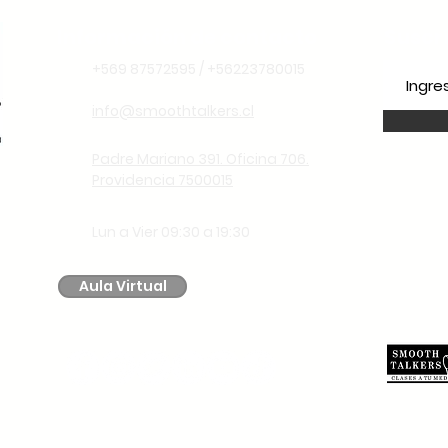
Futuro
Información de contacto
Suscr
+569 87572595 / +56223780015
info@smoothtalkers.cl
Padre Mariano 391. Oficina 706.
Providencia 7500015
Lun a Vier 09:30 a 19:30
Aula Virtual