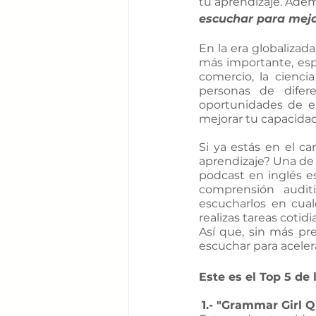
tu aprendizaje. Adem
escuchar para mejo
En la era globalizad
más importante, espe
comercio, la cienci
personas de difer
oportunidades de e
mejorar tu capacidad
Si ya estás en el ca
aprendizaje? Una de 
podcast en inglés e
comprensión audit
escucharlos en cual
realizas tareas cotidi
Así que, sin más pr
escuchar para acelera
Este es el Top 5 de
1.- "Grammar Girl Q