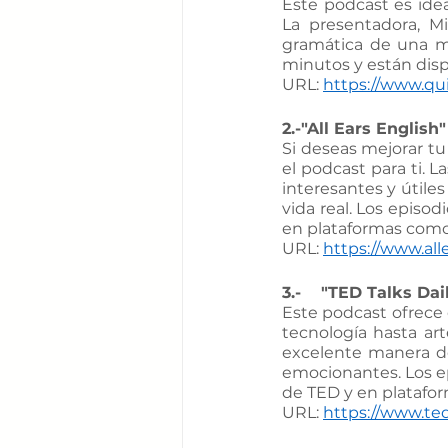
Este podcast es idea
La presentadora, Mi
gramática de una ma
minutos y están disp
URL: 
https://www.qu
2.-"All Ears English"
Si deseas mejorar tu
el podcast para ti. 
interesantes y útiles
vida real. Los episo
en plataformas como 
URL: 
https://www.all
3.-    "TED Talks Dai
Este podcast ofrece 
tecnología hasta art
excelente manera de
emocionantes. Los ep
de TED y en platafor
URL: 
https://www.ted