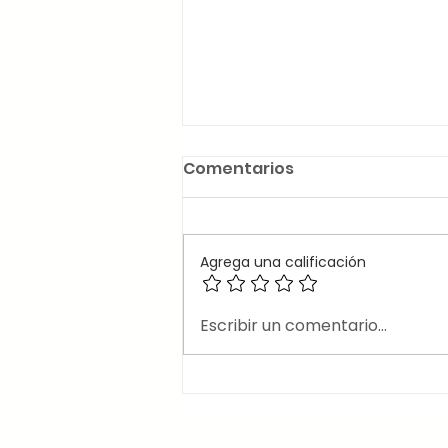
Comentarios
Agrega una calificación
🎶Canciones en inglés
Escribir un comentario...
que usan el 2nd
conditional 🎶