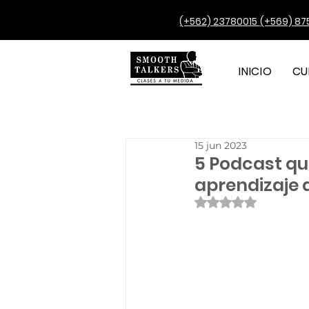
(+562) 23780015
(+569) 87
INICIO
CU
15 jun 2023
5 Podcast qu
aprendizaje d
Obtuvo NaN de 5 e