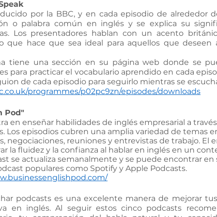
 Speak
ducido por la BBC, y en cada episodio de alrededor de
ón o palabra común en inglés y se explica su signif
nas. Los presentadores hablan con un acento británico
 lo que hace que sea ideal para aquellos que deseen a
a tiene una sección en su página web donde se pue
des para practicar el vocabulario aprendido en cada epis
uion de cada episodio para seguirlo mientras se escuch
bc.co.uk/programmes/p02pc9zn/episodes/downloads
h Pod"
ra en enseñar habilidades de inglés empresarial a través
es. Los episodios cubren una amplia variedad de temas em
 negociaciones, reuniones y entrevistas de trabajo. El 
ar la fluidez y la confianza al hablar en inglés en un cont
ast se actualiza semanalmente y se puede encontrar en s
odcast populares como Spotify y Apple Podcasts.
ww.businessenglishpod.com/
har podcasts es una excelente manera de mejorar tus 
va en inglés. Al seguir estos cinco podcasts recome