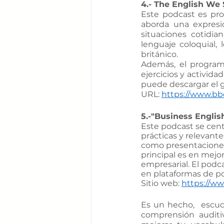
4.- The English We
Este podcast es pro
aborda una expresi
situaciones cotidia
lenguaje coloquial,
británico.
Además, el program
ejercicios y activida
puede descargar el g
URL: 
https://www.b
5.-"Business Englis
Este podcast se cent
prácticas y relevant
como presentaciones,
principal es en mejor
empresarial. El podc
en plataformas de p
Sitio web: 
https://w
Es un hecho,  escuc
comprensión auditi