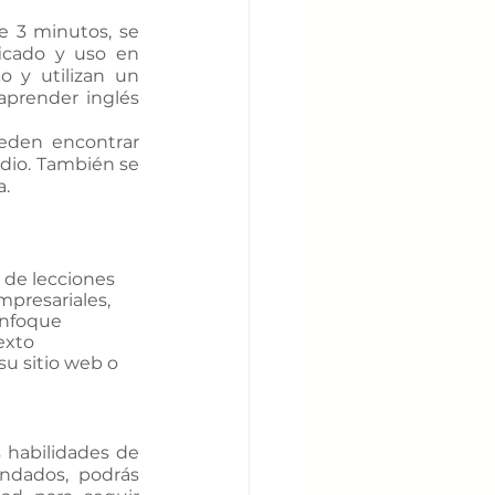
 3 minutos, se 
icado y uso en 
 y utilizan un 
prender inglés 
den encontrar 
odio. También se 
a.
 de lecciones 
presariales, 
enfoque 
exto 
u sitio web o 
habilidades de 
ndados, podrás 