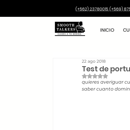
(+562) 23780015
(+569) 87
INICIO
CU
22 ago 2018
Test de port
Obtuvo NaN de 5 e
quieres averiguar cu
saber cuanto domin