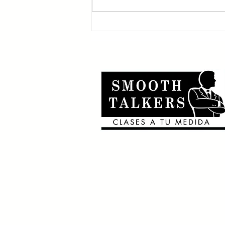
que usan el 2nd
conditional 🎶