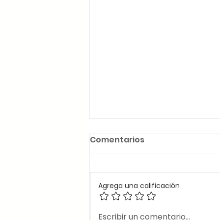
Comentarios
Agrega una calificación
🎶Canciones en inglés
Escribir un comentario...