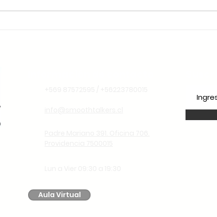
Liderança Climática: Por
Que o Chile é o Lugar
Ideal para Aprender
Espanhol Pensando no
Futuro
Información de contacto
Suscr
+569 87572595 / +56223780015
info@smoothtalkers.cl
Padre Mariano 391. Oficina 706.
Providencia 7500015
Lun a Vier 09:30 a 19:30
Aula Virtual