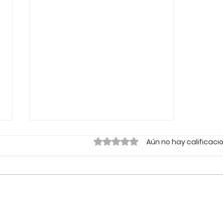
Obtuvo 0 de 5 estrellas.
Aún no hay calificaci
🌱 Sustentabilidade e