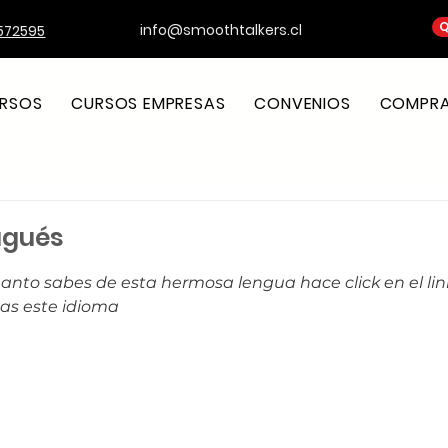
Q
info@smoothtalkers.cl
572595
RSOS
CURSOS EMPRESAS
CONVENIOS
COMPRA 
ugués
strellas.
anto sabes de esta hermosa lengua hace click en el lin
as este idioma