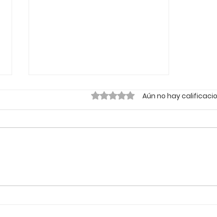
Obtuvo 0 de 5 estrellas.
Aún no hay calificaci
📖Leer y Mejorar el Inglés
con Smooth Talkers