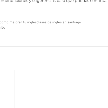
omendaciones y sugerencias para que puedas continuar
como mejorar tu ingles
clases de ingles en santiago
glés