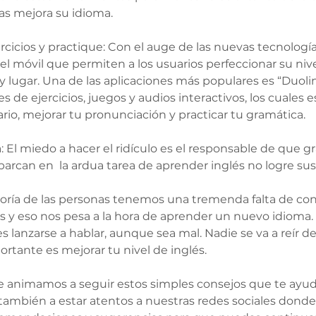
as mejora su idioma. 
ercicios y practique: Con el auge de las nuevas tecnologí
el móvil que permiten a los usuarios perfeccionar su nive
lugar. Una de las aplicaciones más populares es “Duoling
es de ejercicios, juegos y audios interactivos, los cuales
rio, mejorar tu pronunciación y practicar tu gramática. 
: El miedo a hacer el ridículo es el responsable de que gr
rcan en  la ardua tarea de aprender inglés no logre sus o
yoría de las personas tenemos una tremenda falta de con
s y eso nos pesa a la hora de aprender un nuevo idioma
 lanzarse a hablar, aunque sea mal. Nadie se va a reír de t
rtante es mejorar tu nivel de inglés. 
e animamos a seguir estos simples consejos que te ayud
y también a estar atentos a nuestras redes sociales dond