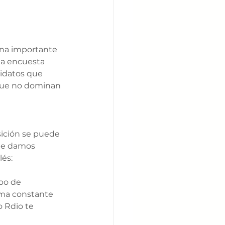
una importante 
la encuesta 
didatos que 
que no dominan 
sición se puede 
te damos 
és: 
po de 
rma constante 
 Rdio te 