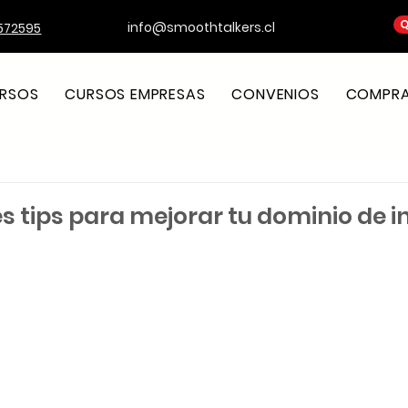
Q
info@smoothtalkers.cl
572595
RSOS
CURSOS EMPRESAS
CONVENIOS
COMPRA 
s tips para mejorar tu dominio de i
strellas.