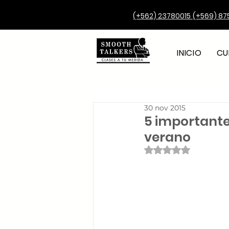
(+562) 23780015
(+569) 87
INICIO
CU
30 nov 2015
5 importante
verano
Obtuvo NaN de 5 e