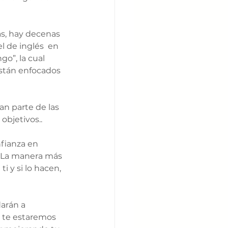
as, hay decenas 
l de inglés  en 
o”, la cual 
 están enfocados 
an parte de las 
bjetivos.. 
fianza en 
. La manera más 
i y si lo hacen, 
arán a 
e te estaremos 