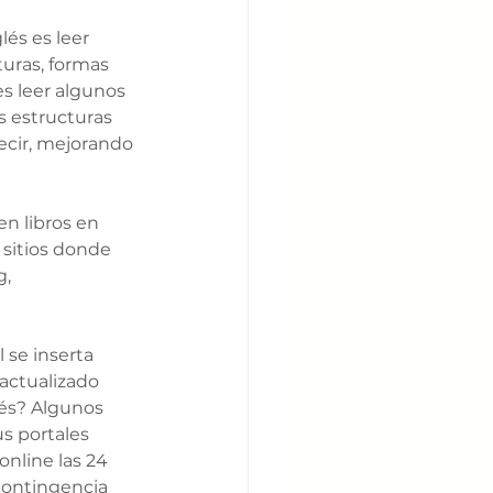
lés es leer 
turas, formas 
s leer algunos 
s estructuras 
ecir, mejorando 
n libros en 
sitios donde 
, 
 se inserta 
actualizado 
lés? Algunos 
 portales 
nline las 24 
contingencia 