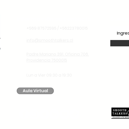
Información de contacto
Suscr
+569 87572595 / +56223780015
info@smoothtalkers.cl
Padre Mariano 391. Oficina 706.
Providencia 7500015
Lun a Vier 09:30 a 19:30
Aula Virtual