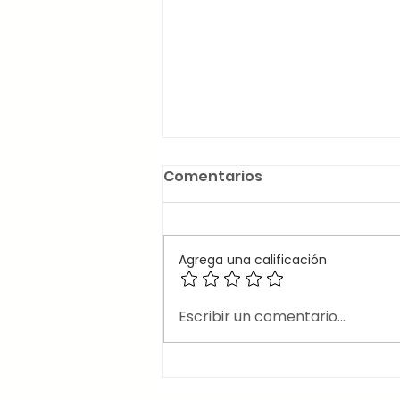
Comentarios
Agrega una calificación
🤔¿Cuán importante es la
Escribir un comentario...
pronunciación en Inglés?
🤔