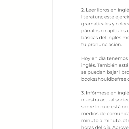
2. Leer libros en ing
literatura; este ejer
gramaticales y coloc
párrafos o capítulos 
básicas del inglés 
tu pronunciación. 
Hoy en día tenemos e
inglés. También está
se puedan bajar libr
booksshouldbefree.c
3. Infórmese en inglé
nuestra actual socie
sobre lo que está oc
medios de comunicac
minuto a minuto, ot
horas del día. Aprov