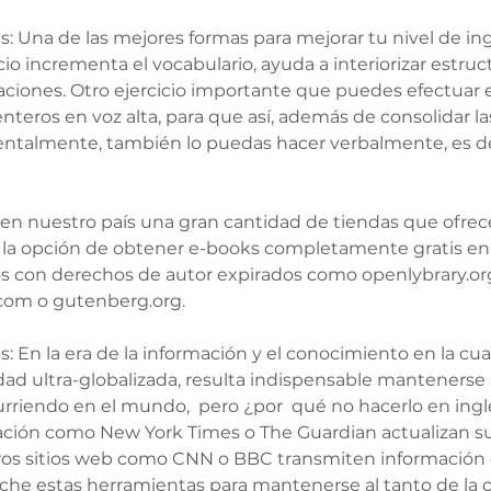
lés: Una de las mejores formas para mejorar tu nivel de ing
cicio incrementa el vocabulario, ayuda a interiorizar estruc
aciones. Otro ejercicio importante que puedes efectuar e
enteros en voz alta, para que así, además de consolidar la
mentalmente, también lo puedas hacer verbalmente, es d
n nuestro país una gran cantidad de tiendas que ofrece
 la opción de obtener e-books completamente gratis en 
os con derechos de autor expirados como openlybrary.org
om o gutenberg.org. 
s: En la era de la información y el conocimiento en la cual
dad ultra-globalizada, resulta indispensable mantenerse 
urriendo en el mundo,  pero ¿por  qué no hacerlo en ing
ión como New York Times o The Guardian actualizan sus
ros sitios web como CNN o BBC transmiten información o
eche estas herramientas para mantenerse al tanto de la 